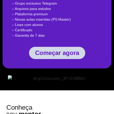
– Grupo exclusivo Telegram
– Arquivos para estudos
– Plataforma premium
– Novas aulas inseridas (PS Master)
– Lives com alunos
– Certificado
– Garantia de 7 dias
Começar agora
Conheça
seu
mentor