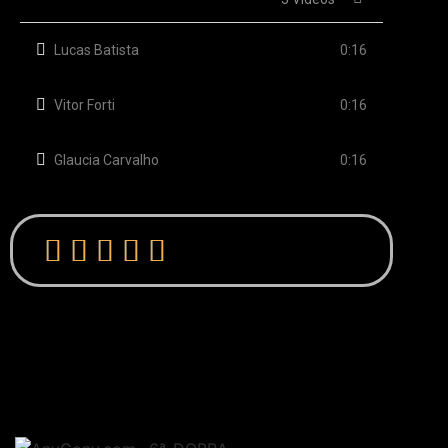
0:16
Lucas Batista
0:16
Vitor Forti
0:16
Glaucia Carvalho




