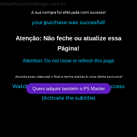
willianflauzinodesign.com.br
A sua compra foi efetuada com sucesso!
your purchase was succesfull!
Atenção: Não feche ou atualize essa
Página!
Attention: Do not close or refresh this page
Assista esse vídeo até o final e tenha acesso à uma oferta exclusiva!
Watch this video until the end and get access
Quero adquirir também o PS Master
to an exclusive offer
(Activate the subtitle)