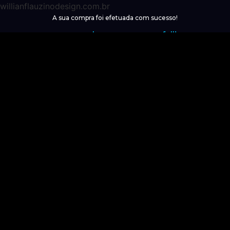
willianflauzinodesign.com.br
A sua compra foi efetuada com sucesso!
your purchase was succesfull!
Atenção: Não feche ou atualize essa
Página!
Attention: Do not close or refresh this page